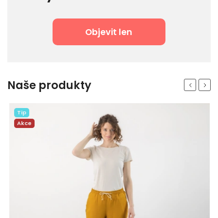
Objevit len
Naše produkty
Previous
Next
Tip
Akce