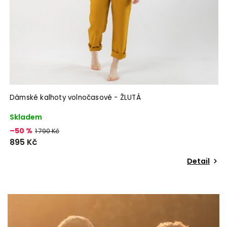
Dámské kalhoty volnočasové - ŽLUTÁ
P
Skladem
S
–50 %
–
1 790 Kč
895 Kč
o
Detail