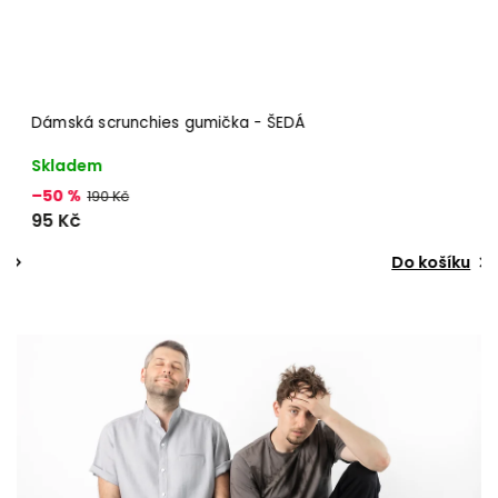
Dámská scrunchies gumička - ŠEDÁ
P
Skladem
S
–50 %
–
190 Kč
95 Kč
2
Do košíku