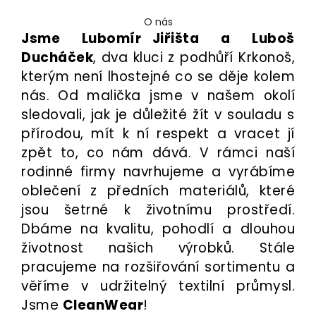
O nás
Jsme Lubomír Jiřišta a Luboš
Ducháček
,
dva kluci z podhůří Krkonoš,
kterým není lhostejné co se děje kolem
nás. Od malička jsme v našem okolí
sledovali, jak je důležité žít v souladu s
přírodou, mít k ní respekt a vracet jí
zpět to, co nám dává.
V rámci naší
rodinné firmy navrhujeme a vyrábíme
oblečení z předních materiálů, které
jsou šetrné k životnímu prostředí.
Dbáme na kvalitu, pohodlí a dlouhou
životnost našich výrobků. Stále
pracujeme na rozšiřování sortimentu a
věříme v udržitelný textilní průmysl.
Jsme
CleanWear
!