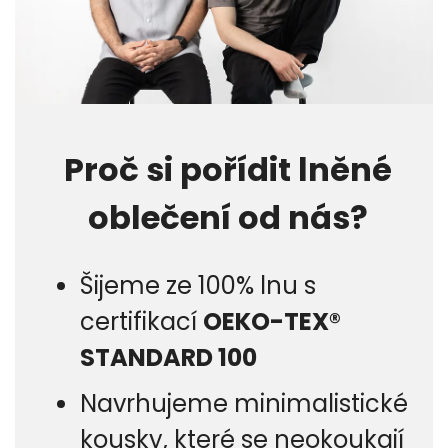
Proč si pořídit lněné
oblečení od nás?
Šijeme ze 100% lnu s
certifikací
OEKO-TEX®
STANDARD 100
Navrhujeme minimalistické
kousky, které se neokoukají