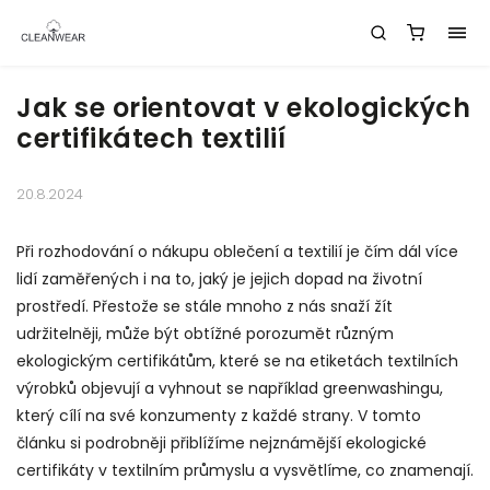
Jak se orientovat v ekologických
certifikátech textilií
20.8.2024
Při rozhodování o nákupu oblečení a textilií je čím dál více
lidí zaměřených i na to, jaký je jejich dopad na životní
prostředí. Přestože se stále mnoho z nás snaží žít
udržitelněji, může být obtížné porozumět různým
ekologickým certifikátům, které se na etiketách textilních
výrobků objevují a vyhnout se například greenwashingu,
který cílí na své konzumenty z každé strany. V tomto
článku si podrobněji přiblížíme nejznámější ekologické
certifikáty v textilním průmyslu a vysvětlíme, co znamenají.