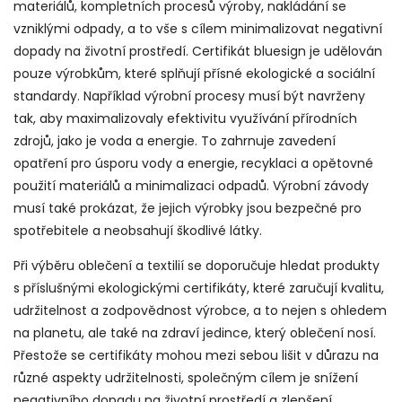
materiálů, kompletních procesů výroby, nakládání se
vzniklými odpady, a to vše s cílem minimalizovat negativní
dopady na životní prostředí. Certifikát bluesign je udělován
pouze výrobkům, které splňují přísné ekologické a sociální
standardy. Například výrobní procesy musí být navrženy
tak, aby maximalizovaly efektivitu využívání přírodních
zdrojů, jako je voda a energie. To zahrnuje zavedení
opatření pro úsporu vody a energie, recyklaci a opětovné
použití materiálů a minimalizaci odpadů. Výrobní závody
musí také prokázat, že jejich výrobky jsou bezpečné pro
spotřebitele a neobsahují škodlivé látky.
Při výběru oblečení a textilií se doporučuje hledat produkty
s příslušnými ekologickými certifikáty, které zaručují kvalitu,
udržitelnost a zodpovědnost výrobce, a to nejen s ohledem
na planetu, ale také na zdraví jedince, který oblečení nosí.
Přestože se certifikáty mohou mezi sebou lišit v důrazu na
různé aspekty udržitelnosti, společným cílem je snížení
negativního dopadu na životní prostředí a zlepšení