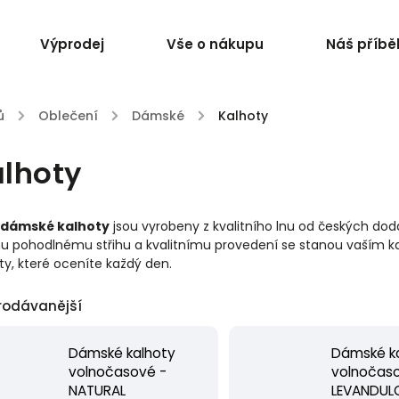
Výprodej
Vše o nákupu
Náš příbě
ů
/
Oblečení
/
Dámské
/
Kalhoty
lhoty
dámské kalhoty
jsou vyrobeny z kvalitního lnu od českých dodav
 pohodlnému střihu a kvalitnímu provedení se stanou vaším kaž
ty, které oceníte každý den.
rodávanější
Dámské kalhoty
Dámské k
volnočasové -
volnočas
NATURAL
LEVANDUL