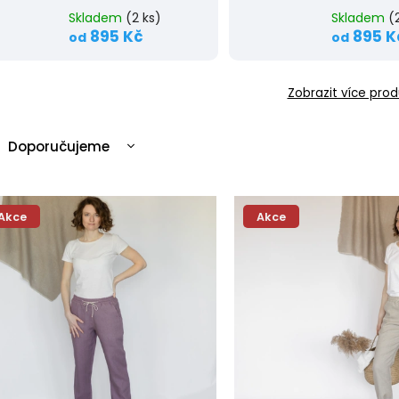
Skladem
(2 ks)
Skladem
(
895 Kč
895 K
od
od
Zobrazit více prod
Doporučujeme
Nejlevnější
Nejdražší
Akce
Akce
Nejprodávanější
Abecedně