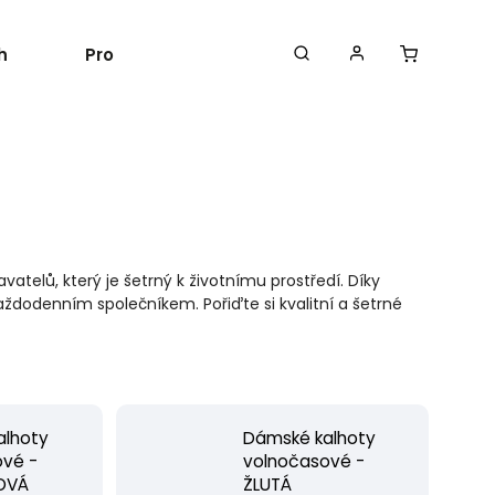
h
Proč len?
Kontakt
atelů, který je šetrný k životnímu prostředí. Díky
dodenním společníkem. Pořiďte si kvalitní a šetrné
alhoty
Dámské kalhoty
ové -
volnočasové -
OVÁ
ŽLUTÁ