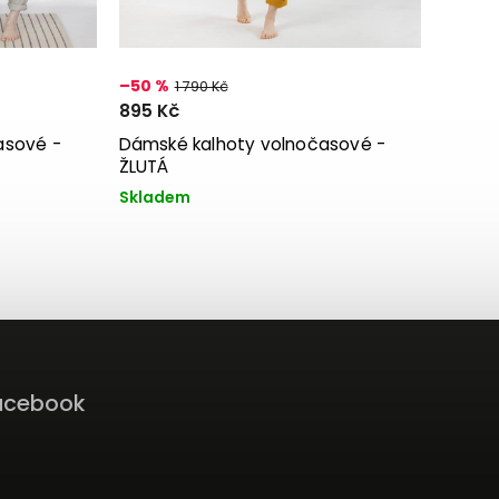
–50 %
1 790 Kč
895 Kč
asové -
Dámské kalhoty volnočasové -
ŽLUTÁ
Skladem
acebook