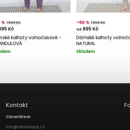
 %
–50 %
1 690 Kč
1 690 Kč
95 Kč
895 Kč
od
ské kalhoty volnočasové -
Dámské kalhoty volnoč
VANDULOVÁ
NATURAL
adem
Skladem
Kontakt
F
CleanWear
info
@
cleanwear.cz