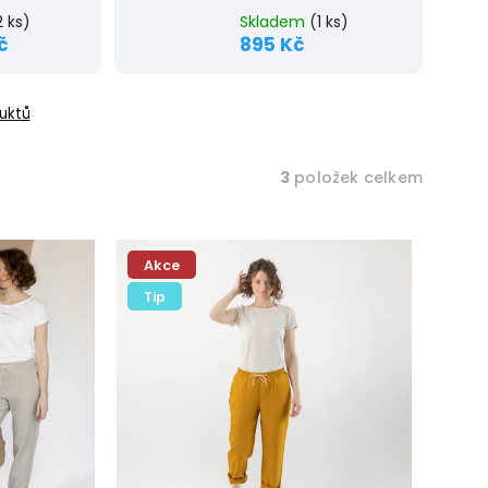
2 ks)
Skladem
(1 ks)
č
895 Kč
uktů
3
položek celkem
Akce
Tip