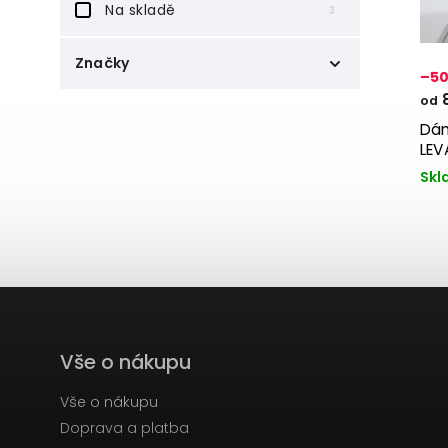
Na skladě
3
Značky
–50
8
CleanWear.cz
od
3
Dám
LE
Skl
Vše o nákupu
Vše o nákupu
Doprava a platba