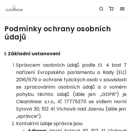
Podmínky ochrany osobních
údajů
I. Základní ustanovení
Správcem osobních údajů podle čl. 4 bod 7
nařízení Evropského parlamentu a Rady (EU)
2016/679 o ochraně fyzických osob v souvislosti
se zpracováním osobních údajů a o volném
pohybu těchto údajů (dále jen: „GDPR”) je
CleanWear s.r.o., IČ
17775370
se sídlem Horní
Sytová 30, 512 41 Víchová nad Jizerou (dále jen:
„správce“).
Kontaktní údaje správce jsou
Adresa:
Horní Sytová 30, 512 41 Víchová