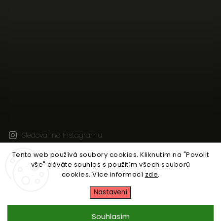
Sledovat na Instagramu
Tento web používá soubory cookies.
Kliknutím na "Povolit
vše" dáváte souhlas s použitím všech souborů
Copyright 2026
CleanWear - české lněné oblečení z
cookies.
Více informací
zde
.
Krkonoš
. Všechna práva vyhrazena.
Upravit nastavení cookies
Nastavení
Vytvořil
Shoptet
| Design
Shoptak.cz
Souhlasím