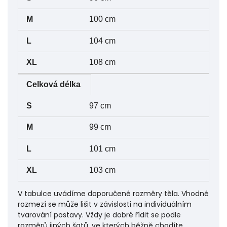
100 cm
104 cm
108 cm
Celková délka
97 cm
99 cm
101 cm
103 cm
V tabulce uvádíme doporučené rozměry těla. Vhodné
rozmezí se může lišit v závislosti na individuálním
tvarování postavy. Vždy je dobré řídit se podle
rozměrů jiných šatů, ve kterých běžně chodíte.