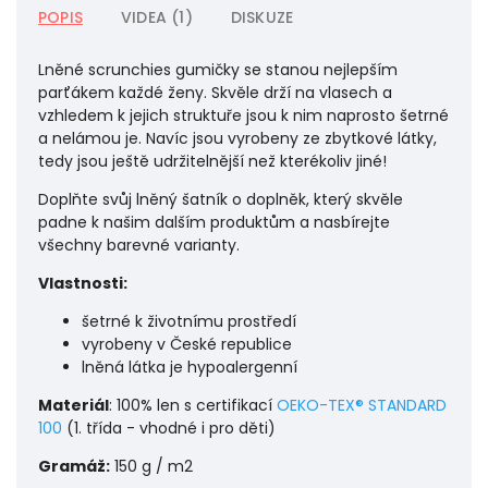
POPIS
VIDEA (1)
DISKUZE
Lněné scrunchies gumičky se stanou nejlepším
parťákem každé ženy. Skvěle drží na vlasech a
vzhledem k jejich struktuře jsou k nim naprosto šetrné
a nelámou je. Navíc jsou vyrobeny ze zbytkové látky,
tedy jsou ještě udržitelnější než kterékoliv jiné!
Doplňte svůj lněný šatník o doplněk, který skvěle
padne k našim dalším produktům a nasbírejte
všechny barevné varianty.
Vlastnosti:
šetrné k životnímu prostředí
vyrobeny v České republice
lněná látka je hypoalergenní
Materiál
: 100% len
s certifikací
OEKO-TEX® STANDARD
100
(1. třída - vhodné i pro děti)
Gramáž:
150 g / m2