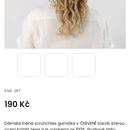
Kód:
287
190 Kč
Dámská lněná scrunchies gumička v ČERVENÉ barvě, kterou
ocení každá žena a je vyrobena ze 100% zbytkové látky.