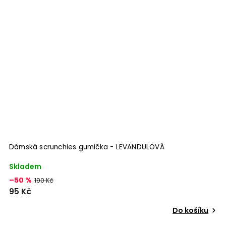
Dámská scrunchies gumička - LEVANDULOVÁ
D
Skladem
V
1
–50 %
190 Kč
95 Kč
Do košíku