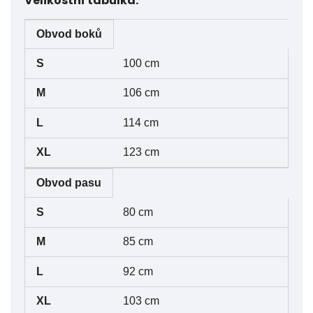
Velikostní tabulka:
Obvod boků
Velikost
S
M
L
XL
100 cm
106 cm
114 cm
123 cm
Obvod pasu
80 cm
85 cm
92 cm
103 cm