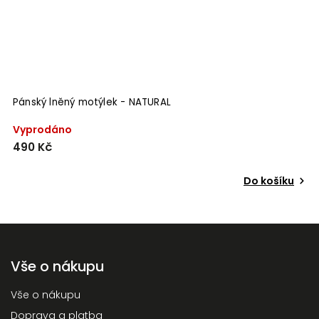
Pánský lněný motýlek - NATURAL
P
Vyprodáno
S
490 Kč
–
o
Do košíku
Vše o nákupu
Vše o nákupu
Doprava a platba