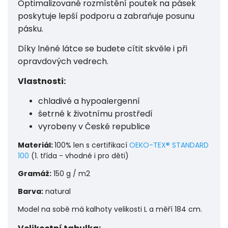
Optimalizované rozmístění poutek na pásek
poskytuje lepší podporu a zabraňuje posunu
pásku.
Díky lněné látce se budete cítit skvěle i při
opravdových vedrech.
Vlastnosti:
chladivé a hypoalergenní
šetrné k životnímu prostředí
vyrobeny v České republice
Materiál:
100% len
s certifikací
OEKO-TEX® STANDARD
100
(1. třída - vhodné i pro děti)
Gramáž:
150 g / m2
Barva:
natural
Model na sobě má kalhoty velikosti L a měří 184 cm.