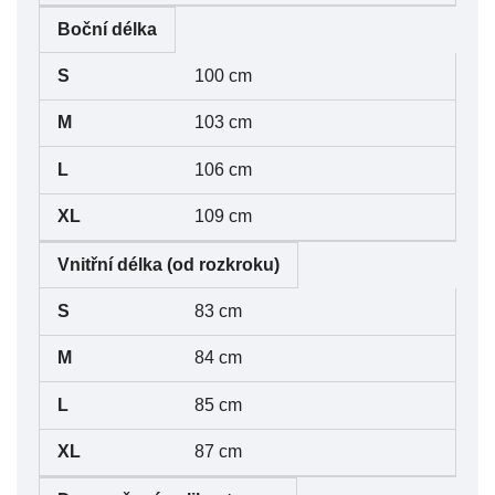
Boční délka
100 cm
103 cm
106 cm
109 cm
Vnitřní délka
(od rozkroku)
83 cm
84 cm
85 cm
87 cm