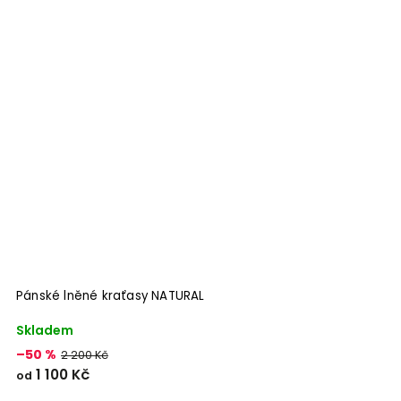
Pánské lněné kraťasy NATURAL
P
Skladem
S
–50 %
–
2 200 Kč
1 100 Kč
od
o