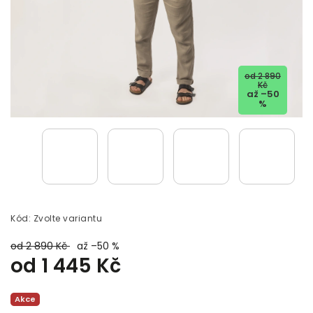
od 2 890
Kč
až –50
%
Kód:
Zvolte variantu
od 2 890 Kč
až –50 %
od
1 445 Kč
Akce