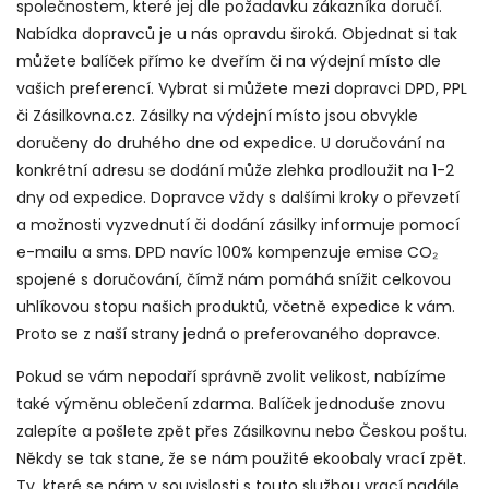
společnostem, které jej dle požadavku zákazníka doručí.
Nabídka dopravců je u nás opravdu široká. Objednat si tak
můžete balíček přímo ke dveřím či na výdejní místo dle
vašich preferencí. Vybrat si můžete mezi dopravci DPD, PPL
či Zásilkovna.cz. Zásilky na výdejní místo jsou obvykle
doručeny do druhého dne od expedice. U doručování na
konkrétní adresu se dodání může zlehka prodloužit na 1-2
dny od expedice. Dopravce vždy s dalšími kroky o převzetí
a možnosti vyzvednutí či dodání zásilky informuje pomocí
e-mailu a sms. DPD navíc 100% kompenzuje emise CO
₂
spojené s doručování, čímž nám pomáhá snížit celkovou
uhlíkovou stopu našich produktů, včetně expedice k vám.
Proto se z naší strany jedná o preferovaného dopravce.
Pokud se vám nepodaří správně zvolit velikost, nabízíme
také výměnu oblečení zdarma. Balíček jednoduše znovu
zalepíte a pošlete zpět přes Zásilkovnu nebo Českou poštu.
Někdy se tak stane, že se nám použité ekoobaly vrací zpět.
Ty, které se nám v souvislosti s touto službou vrací nadále,