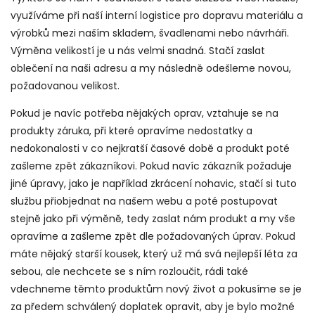
využíváme při naší interní logistice pro dopravu materiálu a
výrobků mezi naším skladem, švadlenami nebo návrháři.
Výměna velikostí je u nás velmi snadná. Stačí zaslat
oblečení na naši adresu a my následně odešleme novou,
požadovanou velikost.
Pokud je navíc potřeba nějakých oprav, vztahuje se na
produkty záruka, při které opravíme nedostatky a
nedokonalosti v co nejkratší časové době a produkt poté
zašleme zpět zákazníkovi. Pokud navíc zákazník požaduje
jiné úpravy, jako je například zkrácení nohavic, stačí si tuto
službu přiobjednat na našem webu a poté postupovat
stejně jako při výměně, tedy zaslat nám produkt a my vše
opravíme a zašleme zpět dle požadovaných úprav. Pokud
máte nějaký starší kousek, který už má svá nejlepší léta za
sebou, ale nechcete se s ním rozloučit, rádi také
vdechneme těmto produktům nový život a pokusíme se je
za předem schválený doplatek opravit, aby je bylo možné