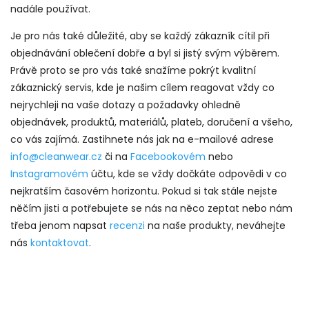
nadále používat.
Je pro nás také důležité, aby se každý zákazník cítil při
objednávání oblečení dobře a byl si jistý svým výběrem.
Právě proto se pro vás také snažíme pokrýt kvalitní
zákaznický servis, kde je našim cílem reagovat vždy co
nejrychleji na vaše dotazy a požadavky ohledně
objednávek, produktů, materiálů, plateb, doručení a všeho,
co vás zajímá. Zastihnete nás jak na e-mailové adre
se
info@cleanwear.cz
či na
Facebookovém
nebo
Instagramovém
účtu, kde se vždy dočkáte odpovědi v co
nejkratším časovém horizontu. Pokud si tak stále nejste
něčím jisti a potřebujete se nás na něco zeptat nebo nám
třeba jenom napsat
recenzi
na naše produkty, neváhejte
nás
kontaktovat
.