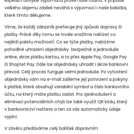
expedicí obvykle vypomáhá právě naše rodina. V případě
velkého objemu zásilek neváhá s výpomocí i naše babička,
které tímto děkujeme.
Víme, že každý zákazník preferuje jiný způsob dopravy či
platby. Právě díky tomu se trvale snažíme nabízet co
nejširší paletu možností. Co se týče platby, nabízíme
pohodlné uhrazení objednávky bezpečně a jednoduše
online, skrze platbu kartou, a to přes Apple Pay, Google Pay
či Shoptet Pay. Dále lze objednávky uhradit i skrze bankovní
převod. Celý proces funguje velmi jednoduše. Po vytvoření
objednávky vám na e-mail zašleme její potvrzení a pokyny
k platbě, které obsahují variabilní symbol a číslo bankovního
účtu, na který máte platbu zaslat. Pro zjednodušení a
eliminaci potenciálních chyb lze také využít QR kódu, který
v bankovnictví načtete a ten za vás automaticky údaje
vyplní.
V závěru předáváme celý balíček dopravním