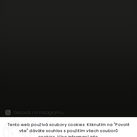
Sledovat na Instagramu
Tento web používá soubory cookies.
Kliknutím na "Povolit
vše" dáváte souhlas s použitím všech souborů
Copyright 2026
CleanWear - české lněné oblečení z
cookies.
Více informací
zde
.