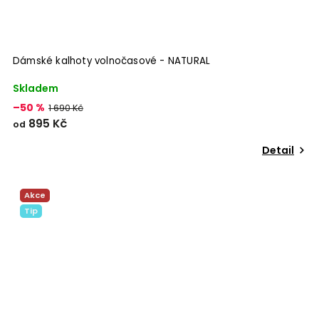
Dámské kalhoty volnočasové - NATURAL
Skladem
–50 %
1 690 Kč
895 Kč
od
Detail
Akce
Tip