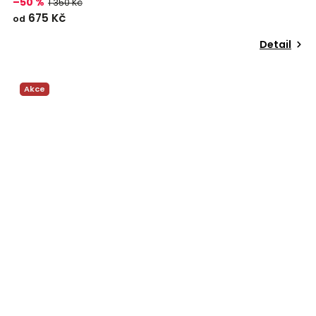
–50 %
1 350 Kč
675 Kč
od
Detail
Akce