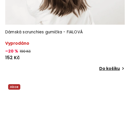
Dámská scrunchies gumička - FIALOVÁ
Vyprodáno
–20 %
190 Kč
152 Kč
Do košíku
Akce