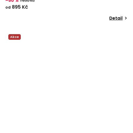
–50 %
1 690 Kč
895 Kč
od
Detail
Akce