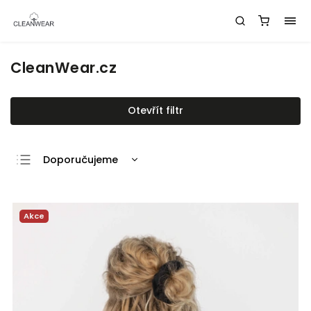
CleanWear.cz
Otevřít filtr
Doporučujeme
Nejlevnější
Nejdražší
Akce
Nejprodávanější
Abecedně