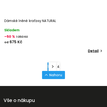
Dámské lněné kraťasy NATURAL
Skladem
–50 %
1 350 Kč
675 Kč
od
Detail
1
4
Nahoru
Vše o nákupu